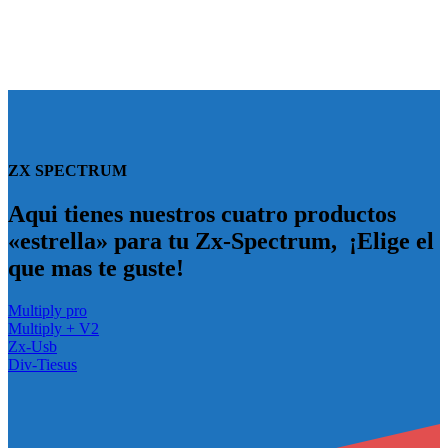
ZX SPECTRUM
Aqui tienes nuestros cuatro productos
«estrella» para tu Zx-Spectrum, ¡Elige el
que mas te guste!
Multiply pro
Multiply + V2
Zx-Usb
Div-Tiesus