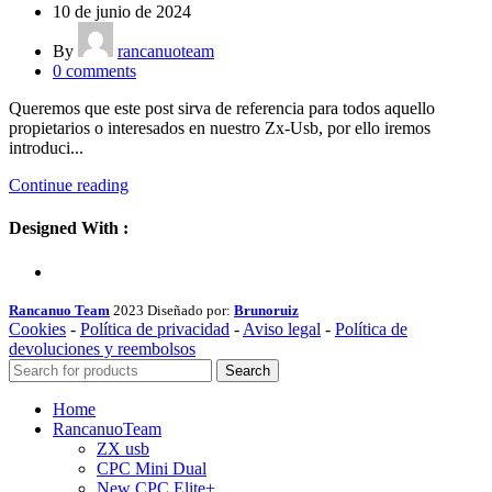
10 de junio de 2024
By
rancanuoteam
0
comments
Queremos que este post sirva de referencia para todos aquello
propietarios o interesados en nuestro Zx-Usb, por ello iremos
introduci...
Continue reading
Designed With :
Rancanuo Team
2023 Diseñado por:
Brunoruiz
Cookies
-
Política de privacidad
-
Aviso legal
-
Política de
devoluciones y reembolsos
Search
Home
RancanuoTeam
ZX usb
CPC Mini Dual
New CPC Elite+