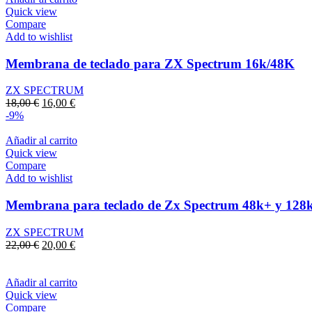
Quick view
Compare
Add to wishlist
Membrana de teclado para ZX Spectrum 16k/48K
ZX SPECTRUM
El
El
18,00
€
16,00
€
precio
precio
-9%
original
actual
era:
es:
Añadir al carrito
18,00 €.
16,00 €.
Quick view
Compare
Add to wishlist
Membrana para teclado de Zx Spectrum 48k+ y 128k
ZX SPECTRUM
El
El
22,00
€
20,00
€
precio
precio
original
actual
era:
es:
Añadir al carrito
22,00 €.
20,00 €.
Quick view
Compare