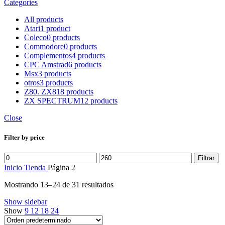
Categories
All
products
Atari
1 product
Coleco
0 products
Commodore
0 products
Complementos
4 products
CPC Amstrad
6 products
Msx
3 products
otros
3 products
Z80. ZX81
8 products
ZX SPECTRUM
12 products
Close
Filter by price
Precio
Precio
Filtrar
mínimo
máximo
Inicio
Tienda
Página 2
Mostrando 13–24 de 31 resultados
Show sidebar
Show
9
12
18
24