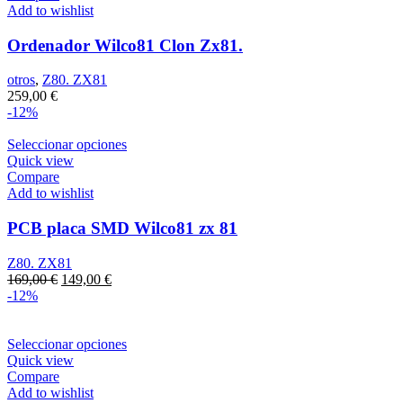
Add to wishlist
Ordenador Wilco81 Clon Zx81.
otros
,
Z80. ZX81
259,00
€
-12%
Seleccionar opciones
Quick view
Compare
Add to wishlist
PCB placa SMD Wilco81 zx 81
Z80. ZX81
El
El
169,00
€
149,00
€
precio
precio
-12%
original
actual
era:
es:
169,00 €.
149,00 €.
Seleccionar opciones
Quick view
Compare
Add to wishlist