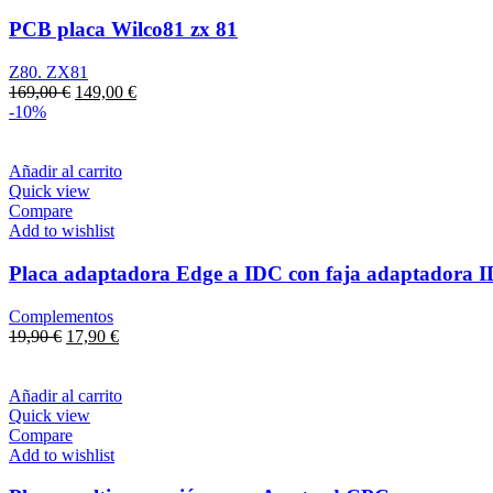
PCB placa Wilco81 zx 81
Z80. ZX81
El
El
169,00
€
149,00
€
precio
precio
-10%
original
actual
era:
es:
169,00 €.
149,00 €.
Añadir al carrito
Quick view
Compare
Add to wishlist
Placa adaptadora Edge a IDC con faja adaptadora I
Complementos
El
El
19,90
€
17,90
€
precio
precio
original
actual
era:
es:
Añadir al carrito
19,90 €.
17,90 €.
Quick view
Compare
Add to wishlist