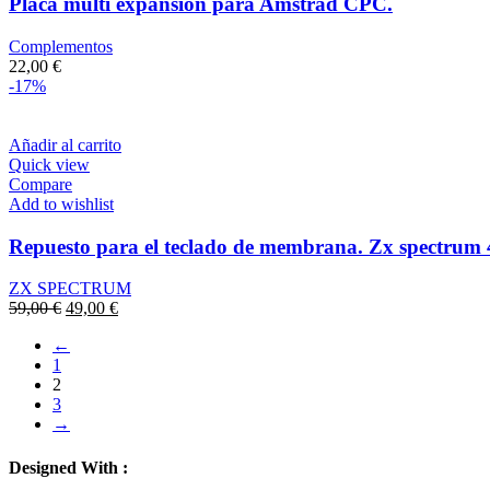
Placa multi expansión para Amstrad CPC.
Complementos
22,00
€
-17%
Añadir al carrito
Quick view
Compare
Add to wishlist
Repuesto para el teclado de membrana. Zx spectrum
ZX SPECTRUM
El
El
59,00
€
49,00
€
precio
precio
←
original
actual
1
era:
es:
2
59,00 €.
49,00 €.
3
→
Designed With :