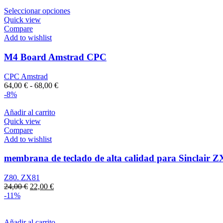
original
actual
era:
es:
Seleccionar opciones
49,90 €.
44,90 €.
Quick view
Compare
Add to wishlist
M4 Board Amstrad CPC
CPC Amstrad
Rango
64,00
€
-
68,00
€
de
-8%
precios:
desde
Añadir al carrito
64,00 €
Quick view
hasta
Compare
68,00 €
Add to wishlist
membrana de teclado de alta calidad para Sinclair Z
Z80. ZX81
El
El
24,00
€
22,00
€
precio
precio
-11%
original
actual
era:
es:
24,00 €.
22,00 €.
Añadir al carrito