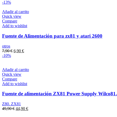
-13%
Añadir al carrito
Quick view
Compare
Add to wishlist
Fuente de Alimentación para zx81 y atari 2600
otros
El
El
7,90
€
6,90
€
precio
precio
-10%
original
actual
era:
es:
7,90 €.
6,90 €.
Añadir al carrito
Quick view
Compare
Add to wishlist
Fuente de alimentación ZX81 Power Supply Wilco81.
Z80. ZX81
El
El
49,90
€
44,90
€
precio
precio